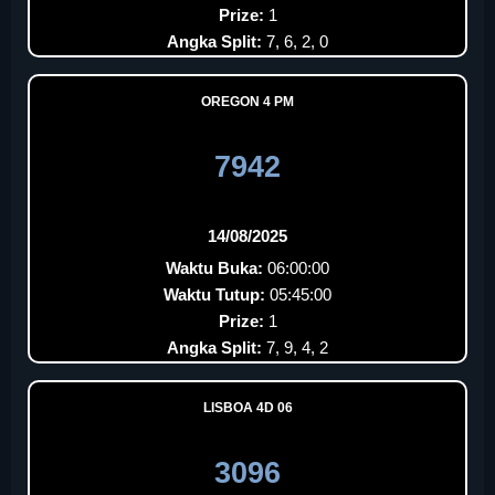
Prize:
1
Angka Split:
7, 6, 2, 0
OREGON 4 PM
7942
14/08/2025
Waktu Buka:
06:00:00
Waktu Tutup:
05:45:00
Prize:
1
Angka Split:
7, 9, 4, 2
LISBOA 4D 06
3096