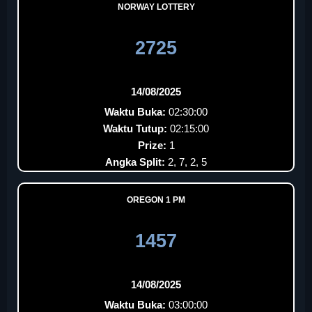
NORWAY LOTTERY
2725
14/08/2025
Waktu Buka:
02:30:00
Waktu Tutup:
02:15:00
Prize:
1
Angka Split:
2, 7, 2, 5
OREGON 1 PM
1457
14/08/2025
Waktu Buka:
03:00:00