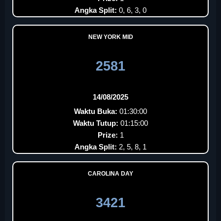
Angka Split:
0, 6, 3, 0
NEW YORK MID
2581
14/08/2025
Waktu Buka:
01:30:00
Waktu Tutup:
01:15:00
Prize:
1
Angka Split:
2, 5, 8, 1
CAROLINA DAY
3421