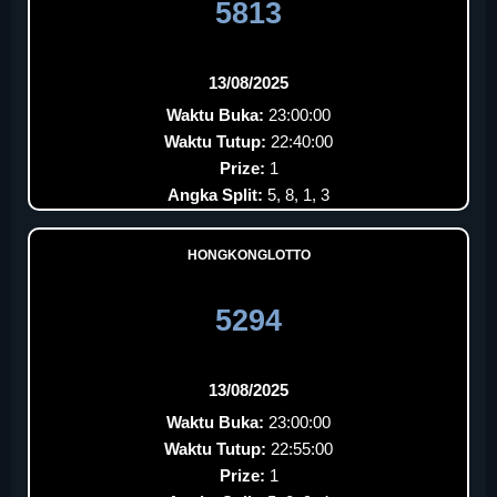
5813
13/08/2025
Waktu Buka:
23:00:00
Waktu Tutup:
22:40:00
Prize:
1
Angka Split:
5, 8, 1, 3
HONGKONGLOTTO
5294
13/08/2025
Waktu Buka:
23:00:00
Waktu Tutup:
22:55:00
Prize:
1