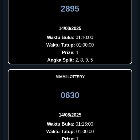
2895
14/08/2025
Waktu Buka:
01:10:00
Waktu Tutup:
01:00:00
Prize:
1
Angka Split:
2, 8, 9, 5
MIAMI LOTTERY
0630
14/08/2025
Waktu Buka:
01:15:00
Waktu Tutup:
01:00:00
Prize:
1