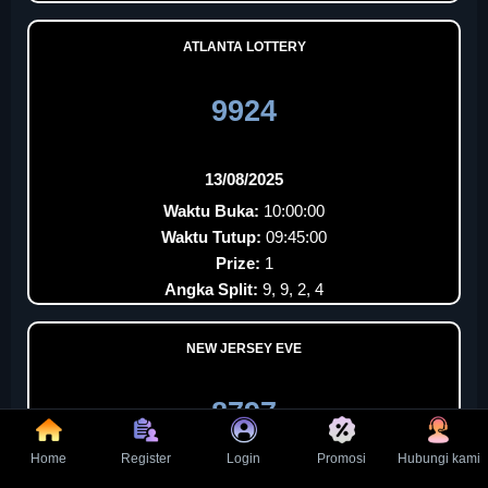
ATLANTA LOTTERY
9924
13/08/2025
Waktu Buka:
10:00:00
Waktu Tutup:
09:45:00
Prize:
1
Angka Split:
9, 9, 2, 4
NEW JERSEY EVE
8797
Home
Register
Login
Promosi
Hubungi kami
13/08/2025