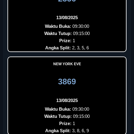
13/08/2025
Waktu Buka:
09:30:00
Waktu Tutup:
09:15:00
Prize:
1
Angka Split:
2, 3, 5, 6
NEW YORK EVE
3869
13/08/2025
Waktu Buka:
09:30:00
Waktu Tutup:
09:15:00
Prize:
1
Angka Split:
3, 8, 6, 9