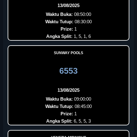
13/08/2025
Waktu Buka:
08:50:00
Waktu Tutup:
08:30:00
Prize:
1
Angka Split:
1, 5, 1, 6
SUNWAY POOLS
6553
13/08/2025
Waktu Buka:
09:00:00
Waktu Tutup:
08:45:00
Prize:
1
Angka Split:
6, 5, 5, 3