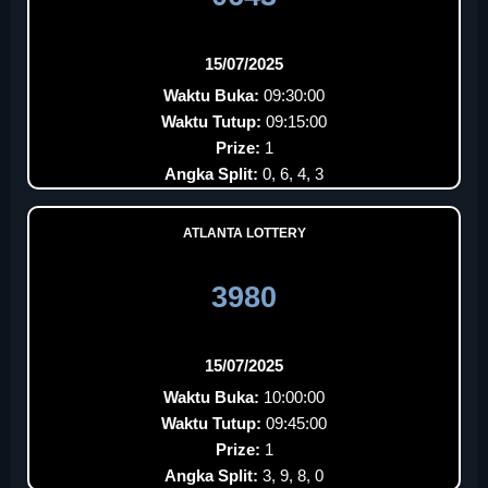
15/07/2025
Waktu Buka:
09:30:00
Waktu Tutup:
09:15:00
Prize:
1
Angka Split:
0, 6, 4, 3
ATLANTA LOTTERY
3980
15/07/2025
Waktu Buka:
10:00:00
Waktu Tutup:
09:45:00
Prize:
1
Angka Split:
3, 9, 8, 0