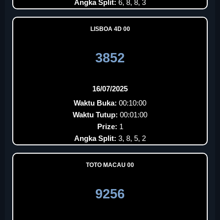
Angka Split:
6, 8, 8, 3
LISBOA 4D 00
3852
16/07/2025
Waktu Buka:
00:10:00
Waktu Tutup:
00:01:00
Prize:
1
Angka Split:
3, 8, 5, 2
TOTO MACAU 00
9256