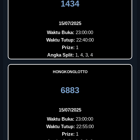
1434
15/07/2025
Waktu Buka:
23:00:00
Waktu Tutup:
22:40:00
Prize:
1
Angka Split:
1, 4, 3, 4
HONGKONGLOTTO
6883
15/07/2025
Waktu Buka:
23:00:00
Waktu Tutup:
22:55:00
Prize:
1