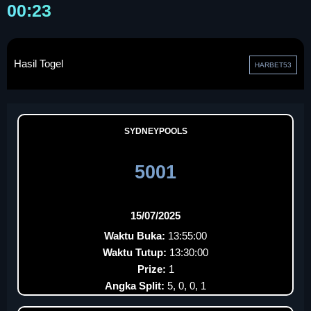
00:23
Hasil Togel
HARBET53
SYDNEYPOOLS
5001
15/07/2025
Waktu Buka:
13:55:00
Waktu Tutup:
13:30:00
Prize:
1
Angka Split:
5, 0, 0, 1