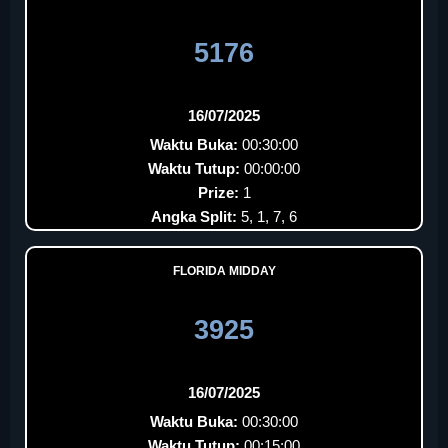
5176
16/07/2025
Waktu Buka:
00:30:00
Waktu Tutup:
00:00:00
Prize:
1
Angka Split:
5, 1, 7, 6
FLORIDA MIDDAY
3925
16/07/2025
Waktu Buka:
00:30:00
Waktu Tutup:
00:15:00