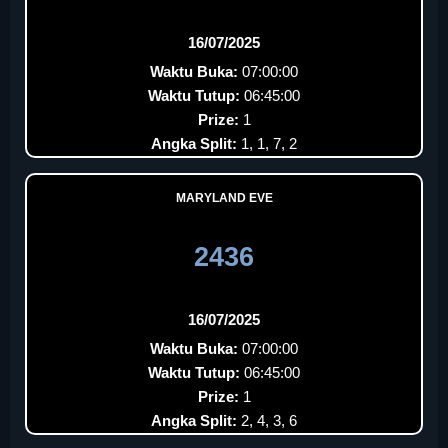
16/07/2025
Waktu Buka:
07:00:00
Waktu Tutup:
06:45:00
Prize:
1
Angka Split:
1, 1, 7, 2
MARYLAND EVE
2436
16/07/2025
Waktu Buka:
07:00:00
Waktu Tutup:
06:45:00
Prize:
1
Angka Split:
2, 4, 3, 6