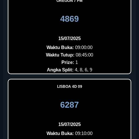
OREGON 7 PM
4869
15/07/2025
Waktu Buka:
09:00:00
Waktu Tutup:
08:45:00
Prize:
1
Angka Split:
4, 8, 6, 9
LISBOA 4D 09
6287
15/07/2025
Waktu Buka:
09:10:00