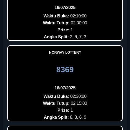
16/07/2025
Waktu Buka:
02:10:00
Waktu Tutup:
02:00:00
Prize:
1
Angka Split:
2, 9, 7, 3
NORWAY LOTTERY
8369
16/07/2025
Waktu Buka:
02:30:00
Waktu Tutup:
02:15:00
Prize:
1
Angka Split:
8, 3, 6, 9