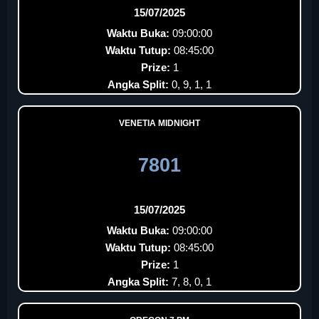
15/07/2025
Waktu Buka:
09:00:00
Waktu Tutup:
08:45:00
Prize:
1
Angka Split:
0, 9, 1, 1
VENETIA MIDNIGHT
7801
15/07/2025
Waktu Buka:
09:00:00
Waktu Tutup:
08:45:00
Prize:
1
Angka Split:
7, 8, 0, 1