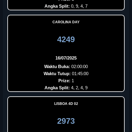
Angka Split:
0, 9, 4, 7
CAROLINA DAY
4249
16/07/2025
Waktu Buka:
02:00:00
Waktu Tutup:
01:45:00
Prize:
1
Angka Split:
4, 2, 4, 9
LISBOA 4D 02
2973