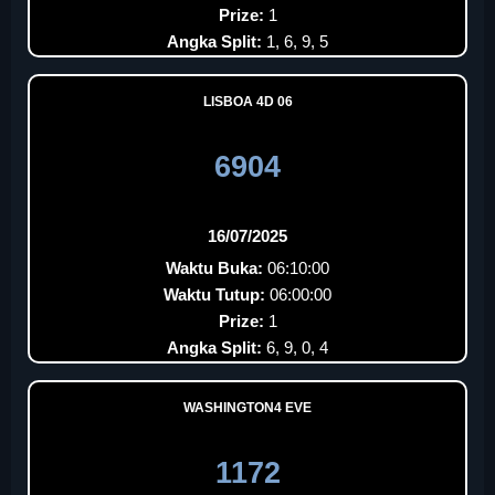
Prize:
1
Angka Split:
1, 6, 9, 5
LISBOA 4D 06
6904
16/07/2025
Waktu Buka:
06:10:00
Waktu Tutup:
06:00:00
Prize:
1
Angka Split:
6, 9, 0, 4
WASHINGTON4 EVE
1172