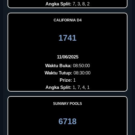
Angka Split:
7, 3, 8, 2
CALIFORNIA D4
1741
11/06/2025
Waktu Buka:
08:50:00
Waktu Tutup:
08:30:00
Prize:
1
Angka Split:
1, 7, 4, 1
SUNWAY POOLS
6718