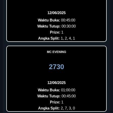
12/06/2025
Waktu Buka:
00:45:00
Waktu Tutup:
00:30:00
Prize:
1
Angka Split:
1, 2, 4, 1
MC EVENING
2730
12/06/2025
Waktu Buka:
01:00:00
Waktu Tutup:
00:45:00
Prize:
1
Angka Split:
2, 7, 3, 0