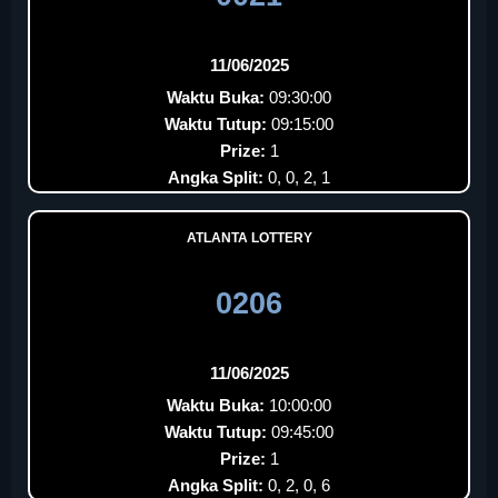
11/06/2025
Waktu Buka:
09:30:00
Waktu Tutup:
09:15:00
Prize:
1
Angka Split:
0, 0, 2, 1
ATLANTA LOTTERY
0206
11/06/2025
Waktu Buka:
10:00:00
Waktu Tutup:
09:45:00
Prize:
1
Angka Split:
0, 2, 0, 6