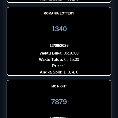
ROMANIA LOTTERY
1340
12/06/2025
Waktu Buka:
05:30:00
Waktu Tutup:
05:15:00
Prize:
1
Angka Split:
1, 3, 4, 0
MC NIGHT
7879