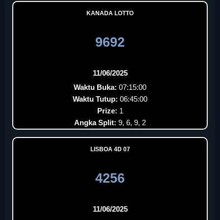
KANADA LOTTO
9692
11/06/2025
Waktu Buka:
07:15:00
Waktu Tutup:
06:45:00
Prize:
1
Angka Split:
9, 6, 9, 2
LISBOA 4D 07
4256
11/06/2025