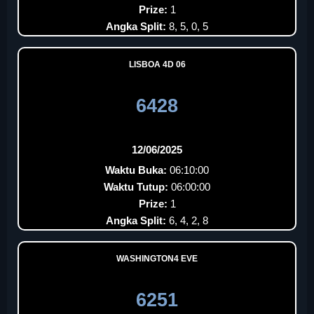
Prize:
1
Angka Split:
8, 5, 0, 5
LISBOA 4D 06
6428
12/06/2025
Waktu Buka:
06:10:00
Waktu Tutup:
06:00:00
Prize:
1
Angka Split:
6, 4, 2, 8
WASHINGTON4 EVE
6251