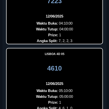
7223
12/06/2025
Waktu Buka:
04:10:00
Waktu Tutup:
04:00:00
Prize:
1
Angka Split:
7, 2, 2, 3
LISBOA 4D 05
4610
12/06/2025
Waktu Buka:
05:10:00
Waktu Tutup:
05:00:00
Prize:
1
Angka Split:
4, 6, 1, 0