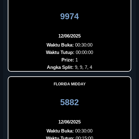
9974
12/06/2025
Waktu Buka:
00:30:00
Waktu Tutup:
00:00:00
Prize:
1
Angka Split:
9, 9, 7, 4
FLORIDA MIDDAY
5882
12/06/2025
Waktu Buka:
00:30:00
Waktu Tutup:
00:15:00