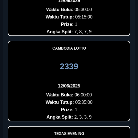
12/06/2025
Waktu Buka:
05:30:00
Waktu Tutup:
05:15:00
Prize:
1
Angka Split:
7, 8, 7, 9
CAMBODIA LOTTO
2339
12/06/2025
Waktu Buka:
06:00:00
Waktu Tutup:
05:35:00
Prize:
1
Angka Split:
2, 3, 3, 9
TEXAS EVENING