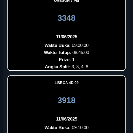
OREGON 7 PM
3348
11/06/2025
Waktu Buka:
09:00:00
Waktu Tutup:
08:45:00
Prize:
1
Angka Split:
3, 3, 4, 8
LISBOA 4D 09
3918
11/06/2025
Waktu Buka:
09:10:00