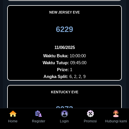
NEW JERSEY EVE
6229
11/06/2025
Waktu Buka:
10:00:00
Waktu Tutup:
09:45:00
Prize:
1
Angka Split:
6, 2, 2, 9
KENTUCKY EVE
8073
Home
Register
Login
Promosi
Hubungi kami
11/06/2025