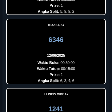
Prize:
1
Angka Split:
5, 8, 8, 2
TEXAS DAY
6346
12/06/2025
Waktu Buka:
00:30:00
Waktu Tutup:
00:15:00
Prize:
1
Angka Split:
6, 3, 4, 6
ILLINOIS MIDDAY
1241