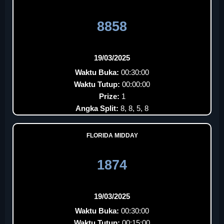
8858
19/03/2025
Waktu Buka:
00:30:00
Waktu Tutup:
00:00:00
Prize:
1
Angka Split:
8, 8, 5, 8
FLORIDA MIDDAY
1874
19/03/2025
Waktu Buka:
00:30:00
Waktu Tutup:
00:15:00