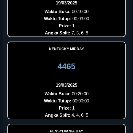
19/03/2025
Waktu Buka:
00:10:00
Waktu Tutup:
00:03:00
Prize:
1
Angka Split:
7, 3, 6, 9
KENTUCKY MIDDAY
4465
19/03/2025
Waktu Buka:
00:20:00
Waktu Tutup:
00:00:00
Prize:
1
Angka Split:
4, 4, 6, 5
PENSYLVANIA DAY