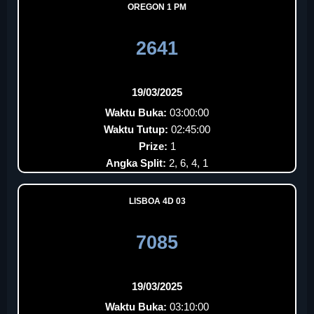
OREGON 1 PM
2641
19/03/2025
Waktu Buka:
03:00:00
Waktu Tutup:
02:45:00
Prize:
1
Angka Split:
2, 6, 4, 1
LISBOA 4D 03
7085
19/03/2025
Waktu Buka:
03:10:00