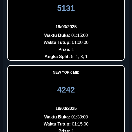
5131
19/03/2025
Waktu Buka:
01:15:00
Waktu Tutup:
01:00:00
Prize:
1
Angka Split:
5, 1, 3, 1
NEW YORK MID
4242
19/03/2025
Waktu Buka:
01:30:00
Waktu Tutup:
01:15:00
Prize:
1