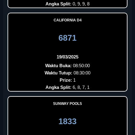
Angka Split:
0, 9, 9, 8
CALIFORNIA D4
6871
19/03/2025
Waktu Buka:
08:50:00
Waktu Tutup:
08:30:00
Prize:
1
Angka Split:
6, 8, 7, 1
SUNWAY POOLS
1833