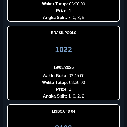
Waktu Tutup:
03:00:00
Prize:
1
Angka Split:
7, 0, 8, 5
BRASIL POOLS
1022
19/03/2025
Waktu Buka:
03:45:00
Waktu Tutup:
03:30:00
Prize:
1
Angka Split:
1, 0, 2, 2
LISBOA 4D 04