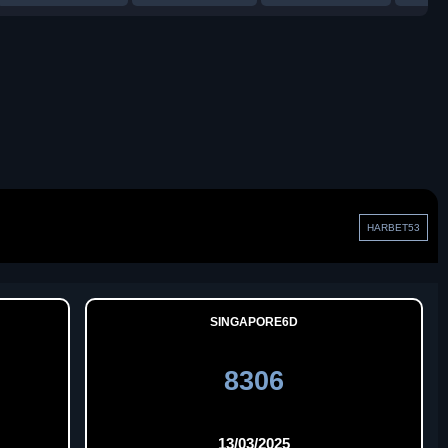
HARBET53
SINGAPORE6D
8306
13/03/2025