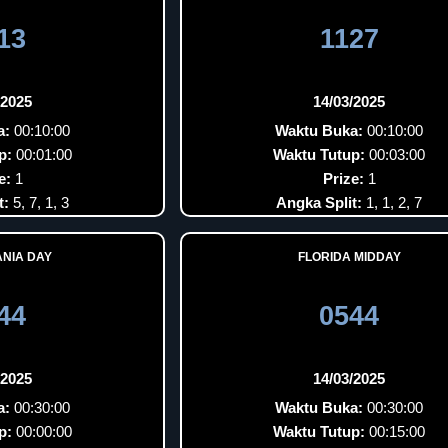
13
1127
/2025
14/03/2025
a:
00:10:00
Waktu Buka:
00:10:00
p:
00:01:00
Waktu Tutup:
00:03:00
e:
1
Prize:
1
t:
5, 7, 1, 3
Angka Split:
1, 1, 2, 7
NIA DAY
FLORIDA MIDDAY
44
0544
/2025
14/03/2025
a:
00:30:00
Waktu Buka:
00:30:00
p:
00:00:00
Waktu Tutup:
00:15:00