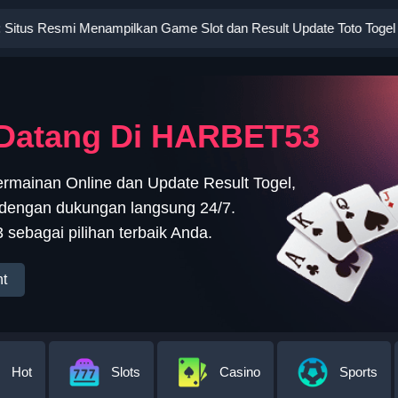
ilkan Game Slot dan Result Update Toto Togel Terpercaya Di Web
Datang Di
HARBET53
ermainan Online dan Update Result Togel,
dengan dukungan langsung 24/7.
ebagai pilihan terbaik Anda.
t
Hot
Slots
Casino
Sports