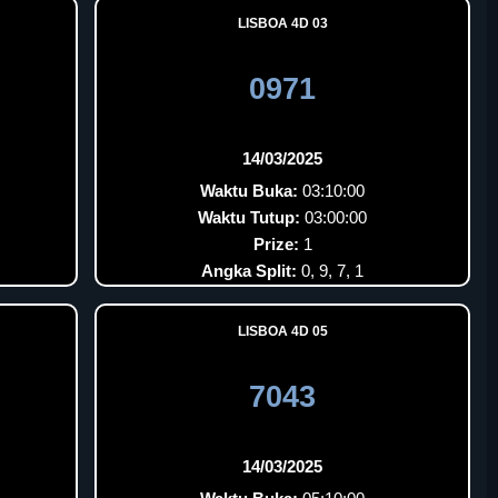
LISBOA 4D 03
0971
14/03/2025
Waktu Buka:
03:10:00
Waktu Tutup:
03:00:00
Prize:
1
Angka Split:
0, 9, 7, 1
LISBOA 4D 05
7043
14/03/2025