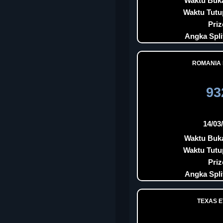
Waktu Buk
Waktu Tutu
Priz
Angka Spli
ROMANIA 
93
14/03
Waktu Buk
Waktu Tutu
Priz
Angka Spli
TEXAS E