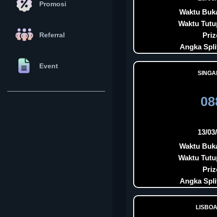
Promosi
Waktu Buk
Waktu Tutu
Referral
Priz
Angka Spli
Event
SINGA
08
13/03
Waktu Buk
Waktu Tutu
Priz
Angka Spli
LISBOA