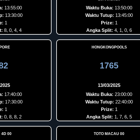
a:
13:55:00
Waktu Buka:
13:50:00
p:
13:30:00
Waktu Tutup:
13:45:00
e:
1
Prize:
1
t:
8, 0, 4, 4
Angka Split:
4, 1, 0, 6
PORE
HONGKONGPOOLS
82
1765
/2025
13/03/2025
a:
17:40:00
Waktu Buka:
23:00:00
p:
17:30:00
Waktu Tutup:
22:40:00
e:
1
Prize:
1
t:
0, 8, 8, 2
Angka Split:
1, 7, 6, 5
 4D 00
TOTO MACAU 00