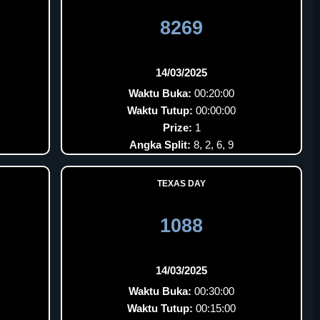
8269
14/03/2025
Waktu Buka:
00:20:00
Waktu Tutup:
00:00:00
Prize:
1
Angka Split:
8, 2, 6, 9
TEXAS DAY
1088
14/03/2025
Waktu Buka:
00:30:00
Waktu Tutup:
00:15:00