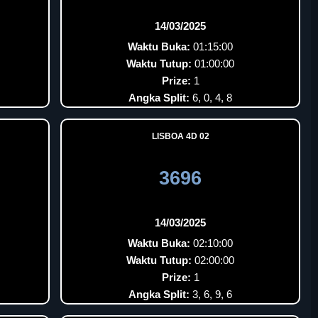
14/03/2025
Waktu Buka:
01:15:00
Waktu Tutup:
01:00:00
Prize:
1
Angka Split:
6, 0, 4, 8
LISBOA 4D 02
3696
14/03/2025
Waktu Buka:
02:10:00
Waktu Tutup:
02:00:00
Prize:
1
Angka Split:
3, 6, 9, 6