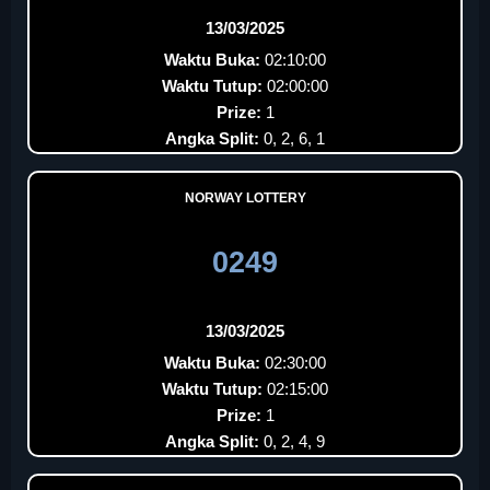
13/03/2025
Waktu Buka:
02:10:00
Waktu Tutup:
02:00:00
Prize:
1
Angka Split:
0, 2, 6, 1
NORWAY LOTTERY
0249
13/03/2025
Waktu Buka:
02:30:00
Waktu Tutup:
02:15:00
Prize:
1
Angka Split:
0, 2, 4, 9