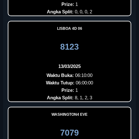
Prize:
1
Angka Split:
0, 0, 0, 2
LISBOA 4D 06
8123
13/03/2025
Waktu Buka:
06:10:00
Waktu Tutup:
06:00:00
Prize:
1
Angka Split:
8, 1, 2, 3
WASHINGTON4 EVE
7079