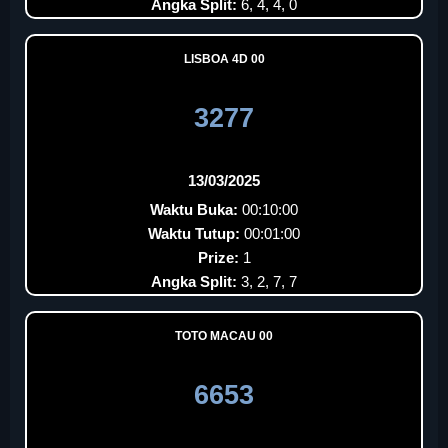
Angka Split:
6, 4, 4, 0
LISBOA 4D 00
3277
13/03/2025
Waktu Buka:
00:10:00
Waktu Tutup:
00:01:00
Prize:
1
Angka Split:
3, 2, 7, 7
TOTO MACAU 00
6653