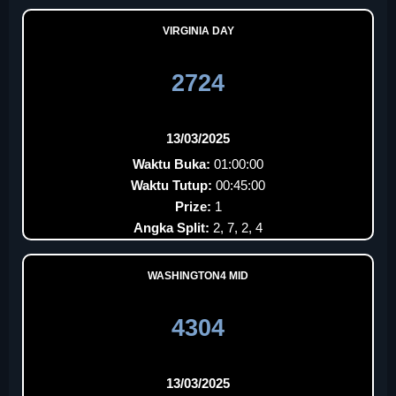
VIRGINIA DAY
2724
13/03/2025
Waktu Buka:
01:00:00
Waktu Tutup:
00:45:00
Prize:
1
Angka Split:
2, 7, 2, 4
WASHINGTON4 MID
4304
13/03/2025