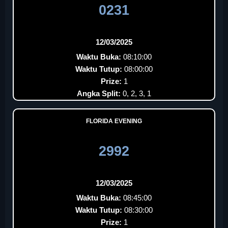
0231
12/03/2025
Waktu Buka:
08:10:00
Waktu Tutup:
08:00:00
Prize:
1
Angka Split:
0, 2, 3, 1
FLORIDA EVENING
2992
12/03/2025
Waktu Buka:
08:45:00
Waktu Tutup:
08:30:00
Prize:
1