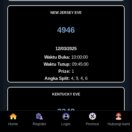
NEW JERSEY EVE
4946
12/03/2025
Waktu Buka:
10:00:00
Waktu Tutup:
09:45:00
Prize:
1
Angka Split:
4, 9, 4, 6
KENTUCKY EVE
3342
Home
Register
Login
Promosi
Hubungi kami
12/03/2025