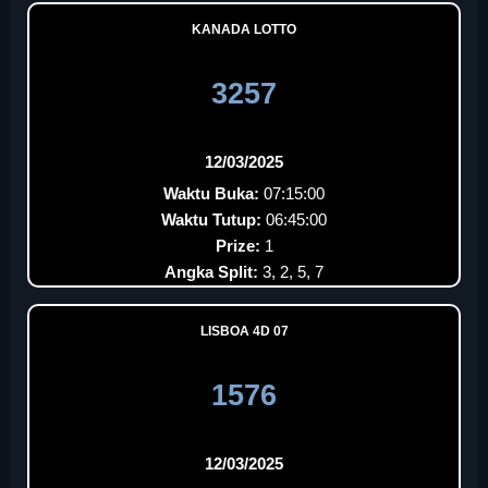
KANADA LOTTO
3257
12/03/2025
Waktu Buka:
07:15:00
Waktu Tutup:
06:45:00
Prize:
1
Angka Split:
3, 2, 5, 7
LISBOA 4D 07
1576
12/03/2025