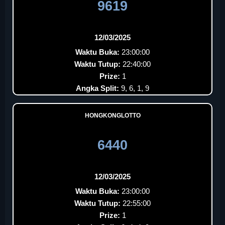
9619
12/03/2025
Waktu Buka:
23:00:00
Waktu Tutup:
22:40:00
Prize:
1
Angka Split:
9, 6, 1, 9
HONGKONGLOTTO
6440
12/03/2025
Waktu Buka:
23:00:00
Waktu Tutup:
22:55:00
Prize:
1