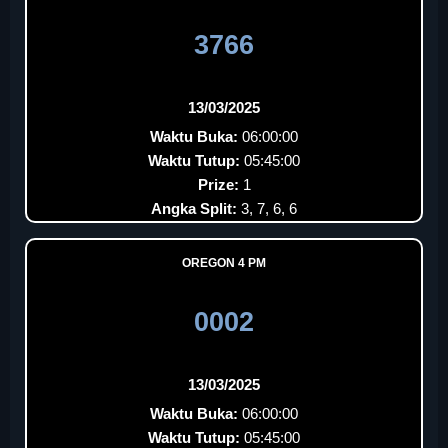
3766
13/03/2025
Waktu Buka:
06:00:00
Waktu Tutup:
05:45:00
Prize:
1
Angka Split:
3, 7, 6, 6
OREGON 4 PM
0002
13/03/2025
Waktu Buka:
06:00:00
Waktu Tutup:
05:45:00