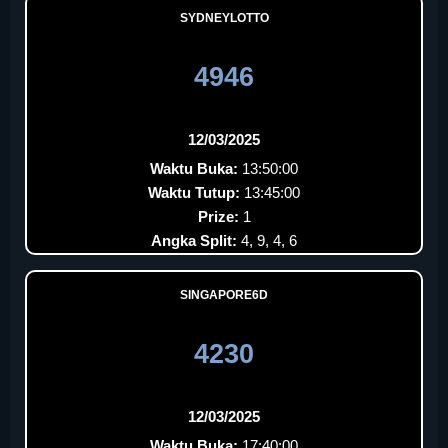
SYDNEYLOTTO
4946
12/03/2025
Waktu Buka:
13:50:00
Waktu Tutup:
13:45:00
Prize:
1
Angka Split:
4, 9, 4, 6
SINGAPORE6D
4230
12/03/2025
Waktu Buka:
17:40:00