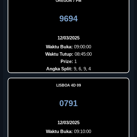
OREGON 7 PM
9694
12/03/2025
Waktu Buka:
09:00:00
Waktu Tutup:
08:45:00
Prize:
1
Angka Split:
9, 6, 9, 4
LISBOA 4D 09
0791
12/03/2025
Waktu Buka:
09:10:00