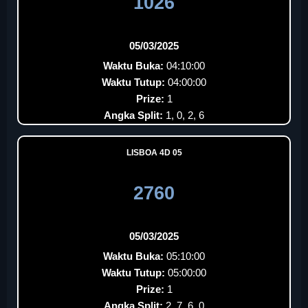
1026
05/03/2025
Waktu Buka:
04:10:00
Waktu Tutup:
04:00:00
Prize:
1
Angka Split:
1, 0, 2, 6
LISBOA 4D 05
2760
05/03/2025
Waktu Buka:
05:10:00
Waktu Tutup:
05:00:00
Prize:
1
Angka Split:
2, 7, 6, 0