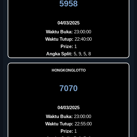
5958
04/03/2025
Waktu Buka:
23:00:00
Waktu Tutup:
22:40:00
Prize:
1
Angka Split:
5, 9, 5, 8
HONGKONGLOTTO
7070
04/03/2025
Waktu Buka:
23:00:00
Waktu Tutup:
22:55:00
Prize:
1