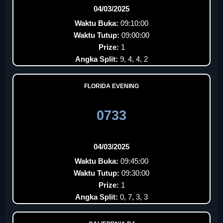
04/03/2025
Waktu Buka:
09:10:00
Waktu Tutup:
09:00:00
Prize:
1
Angka Split:
9, 4, 4, 2
FLORIDA EVENING
0733
04/03/2025
Waktu Buka:
09:45:00
Waktu Tutup:
09:30:00
Prize:
1
Angka Split:
0, 7, 3, 3