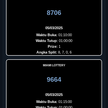
8706
05/03/2025
Waktu Buka:
01:10:00
Waktu Tutup:
01:00:00
Prize:
1
Angka Split:
8, 7, 0, 6
MIAMI LOTTERY
9664
05/03/2025
Waktu Buka:
01:15:00
Waktu Tutup:
01:00:00