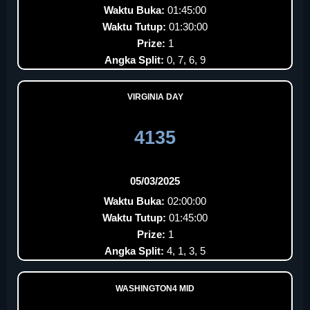
Waktu Buka:
01:45:00
Waktu Tutup:
01:30:00
Prize:
1
Angka Split:
0, 7, 6, 9
VIRGINIA DAY
4135
05/03/2025
Waktu Buka:
02:00:00
Waktu Tutup:
01:45:00
Prize:
1
Angka Split:
4, 1, 3, 5
WASHINGTON4 MID