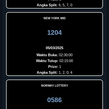
Angka Split:
6, 5, 7, 0
NEW YORK MID
1204
05/03/2025
Waktu Buka:
02:30:00
Waktu Tutup:
02:15:00
Prize:
1
Angka Split:
1, 2, 0, 4
NORWAY LOTTERY
0586