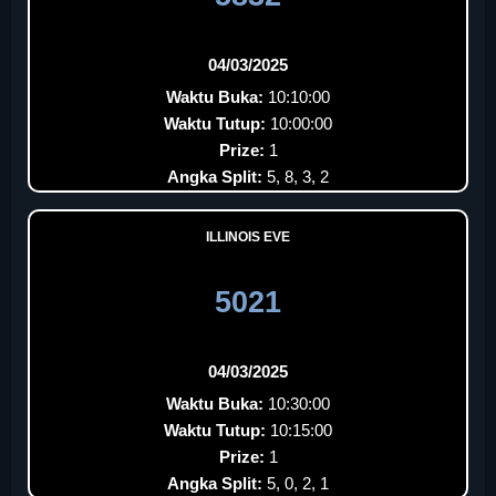
04/03/2025
Waktu Buka:
10:10:00
Waktu Tutup:
10:00:00
Prize:
1
Angka Split:
5, 8, 3, 2
ILLINOIS EVE
5021
04/03/2025
Waktu Buka:
10:30:00
Waktu Tutup:
10:15:00
Prize:
1
Angka Split:
5, 0, 2, 1