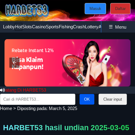
Masuk
Daftar
Lobby
Hot
Slots
Casino
Sports
Fishing
Crash
Lottery
Ayam
☰
Poker
Esport
Menu
ang Di HARBET53
Search
Clear input
for:
Home
>
Diposting pada: March 5, 2025
HARBET53 hasil undian 2025-03-05