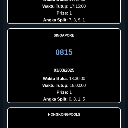
Waktu Tutup:
17:15:00
Prize:
1
Angka Split:
7, 3, 9, 1
SINGAPORE
0815
03/03/2025
Waktu Buka:
18:30:00
Waktu Tutup:
18:00:00
Prize:
1
Angka Split:
0, 8, 1, 5
HONGKONGPOOLS