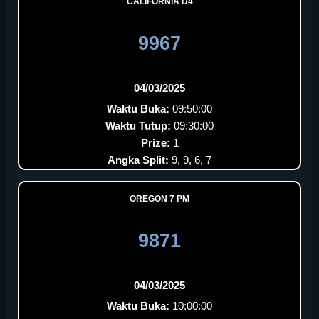
CALIFORNIA D4
9967
04/03/2025
Waktu Buka:
09:50:00
Waktu Tutup:
09:30:00
Prize:
1
Angka Split:
9, 9, 6, 7
OREGON 7 PM
9871
04/03/2025
Waktu Buka:
10:00:00