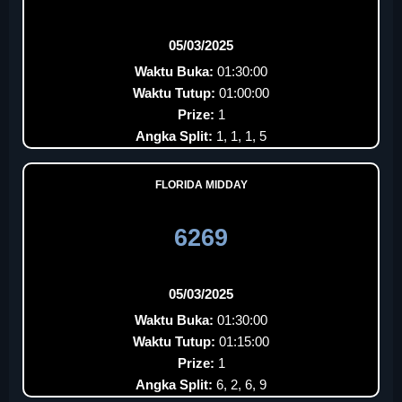
05/03/2025
Waktu Buka:
01:30:00
Waktu Tutup:
01:00:00
Prize:
1
Angka Split:
1, 1, 1, 5
FLORIDA MIDDAY
6269
05/03/2025
Waktu Buka:
01:30:00
Waktu Tutup:
01:15:00
Prize:
1
Angka Split:
6, 2, 6, 9