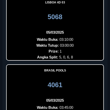
LISBOA 4D 03
5068
05/03/2025
Waktu Buka:
03:10:00
Waktu Tutup:
03:00:00
Prize:
1
Angka Split:
5, 0, 6, 8
BRASIL POOLS
4061
05/03/2025
Waktu Buka:
03:45:00