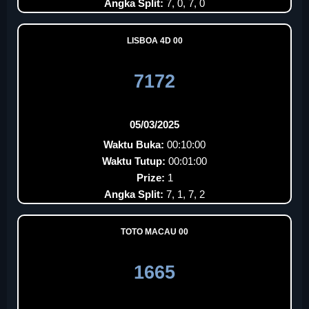
Angka Split:
7, 0, 7, 0
LISBOA 4D 00
7172
05/03/2025
Waktu Buka:
00:10:00
Waktu Tutup:
00:01:00
Prize:
1
Angka Split:
7, 1, 7, 2
TOTO MACAU 00
1665