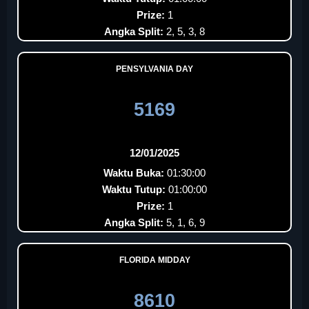
Prize:
1
Angka Split:
2, 5, 3, 8
PENSYLVANIA DAY
5169
12/01/2025
Waktu Buka:
01:30:00
Waktu Tutup:
01:00:00
Prize:
1
Angka Split:
5, 1, 6, 9
FLORIDA MIDDAY
8610