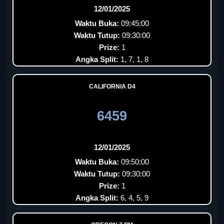
12/01/2025
Waktu Buka:
09:45:00
Waktu Tutup:
09:30:00
Prize:
1
Angka Split:
1, 7, 1, 8
CALIFORNIA D4
6459
12/01/2025
Waktu Buka:
09:50:00
Waktu Tutup:
09:30:00
Prize:
1
Angka Split:
6, 4, 5, 9