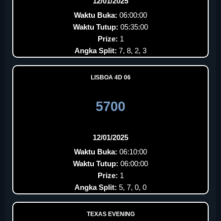
12/01/2025
Waktu Buka:
06:00:00
Waktu Tutup:
05:35:00
Prize:
1
Angka Split:
7, 8, 2, 3
LISBOA 4D 06
5700
12/01/2025
Waktu Buka:
06:10:00
Waktu Tutup:
06:00:00
Prize:
1
Angka Split:
5, 7, 0, 0
TEXAS EVENING