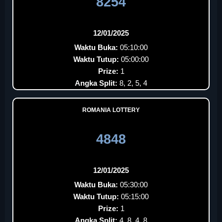
8254
12/01/2025
Waktu Buka:
05:10:00
Waktu Tutup:
05:00:00
Prize:
1
Angka Split:
8, 2, 5, 4
ROMANIA LOTTERY
4848
12/01/2025
Waktu Buka:
05:30:00
Waktu Tutup:
05:15:00
Prize:
1
Angka Split:
4, 8, 4, 8