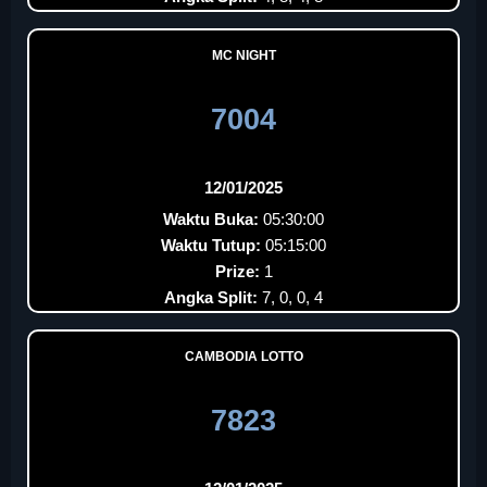
MC NIGHT
7004
12/01/2025
Waktu Buka:
05:30:00
Waktu Tutup:
05:15:00
Prize:
1
Angka Split:
7, 0, 0, 4
CAMBODIA LOTTO
7823