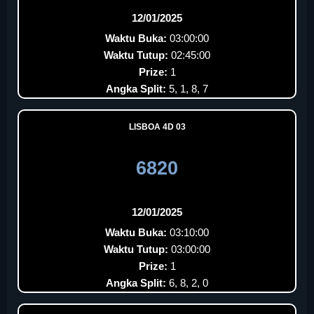
12/01/2025
Waktu Buka:
03:00:00
Waktu Tutup:
02:45:00
Prize:
1
Angka Split:
5, 1, 8, 7
LISBOA 4D 03
6820
12/01/2025
Waktu Buka:
03:10:00
Waktu Tutup:
03:00:00
Prize:
1
Angka Split:
6, 8, 2, 0