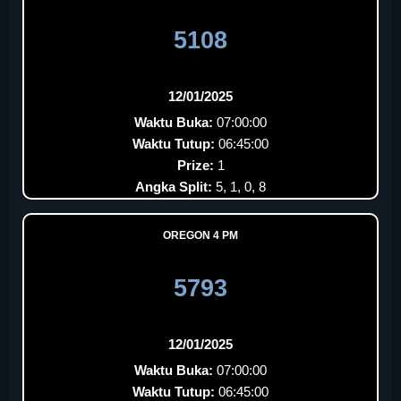
5108
12/01/2025
Waktu Buka:
07:00:00
Waktu Tutup:
06:45:00
Prize:
1
Angka Split:
5, 1, 0, 8
OREGON 4 PM
5793
12/01/2025
Waktu Buka:
07:00:00
Waktu Tutup:
06:45:00