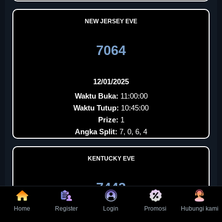
NEW JERSEY EVE
7064
12/01/2025
Waktu Buka:
11:00:00
Waktu Tutup:
10:45:00
Prize:
1
Angka Split:
7, 0, 6, 4
KENTUCKY EVE
7443
Home
Register
Login
Promosi
Hubungi kami
12/01/2025