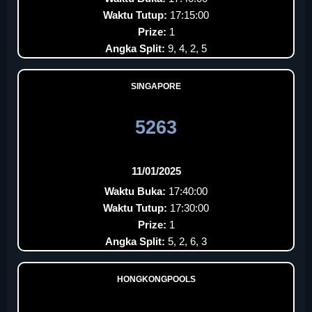
Waktu Tutup:
17:15:00
Prize:
1
Angka Split:
9, 4, 2, 5
SINGAPORE
5263
11/01/2025
Waktu Buka:
17:40:00
Waktu Tutup:
17:30:00
Prize:
1
Angka Split:
5, 2, 6, 3
HONGKONGPOOLS