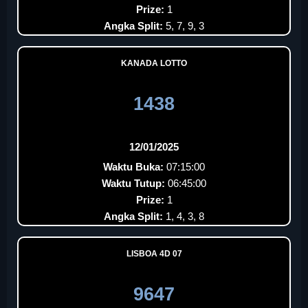
Prize:
1
Angka Split:
5, 7, 9, 3
KANADA LOTTO
1438
12/01/2025
Waktu Buka:
07:15:00
Waktu Tutup:
06:45:00
Prize:
1
Angka Split:
1, 4, 3, 8
LISBOA 4D 07
9647