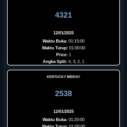
4321
12/01/2025
Waktu Buka:
01:15:00
Waktu Tutup:
01:00:00
Prize:
1
Angka Split:
4, 3, 2, 1
KENTUCKY MIDDAY
2538
12/01/2025
Waktu Buka:
01:20:00
Waktu Tutup:
01:00:00