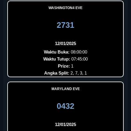
WASHINGTON4 EVE
2731
12/01/2025
Waktu Buka:
08:00:00
Waktu Tutup:
07:45:00
Prize:
1
Angka Split:
2, 7, 3, 1
MARYLAND EVE
0432
12/01/2025